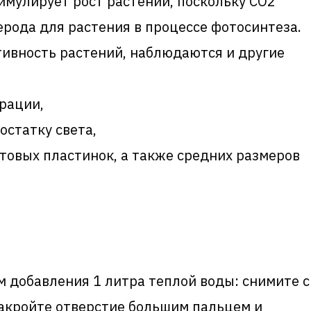
мулирует рост растений, поскольку СО2
ерода для растения в процессе фотосинтеза.
тивность растений, наблюдаются и другие
рации,
остатку света,
товых пластинок, а также средних размеров
м добавления 1 литра теплой воды: снимите с
закройте отверстие большим пальцем и