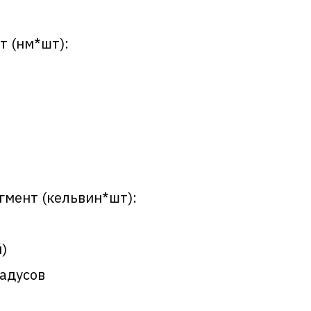
т (нм*шт):
гмент (кельвин*шт):
)
радусов