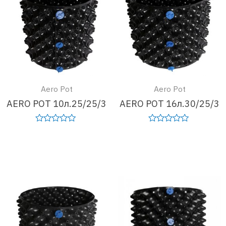
Aero Pot
Aero Pot
AERO POT 10л.25/25/3
AERO POT 16л.30/25/3
Оценка
Оценка
0
0
Подробнее
Подробнее
из
из
5
5