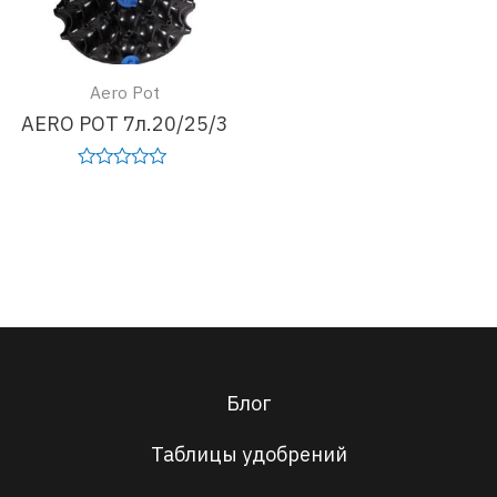
Aero Pot
AERO POT 7л.20/25/3
Оценка
0
Подробнее
из
5
Блог
Таблицы удобрений